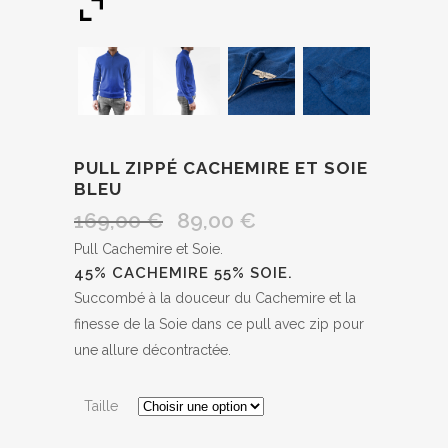
PULL ZIPPÉ CACHEMIRE ET SOIE
BLEU
169,00
€
89,00
€
Le
Le
prix
prix
Pull Cachemire et Soie.
45% CACHEMIRE 55% SOIE.
initial
actuel
Succombé à la douceur du Cachemire et la
était :
est :
finesse de la Soie dans ce pull avec zip pour
169,00 €.
89,00 €.
une allure décontractée.
Taille