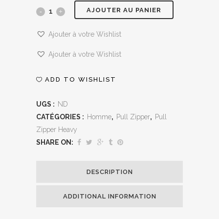
AJOUTER AU PANIER
Pull
Zippé
Ajouter à votre Wishlist
Cachemire
Ajouter à votre Wishlist
et
ADD TO WISHLIST
Soie
Bleu
UGS :
ND
CATÉGORIES :
Homme
,
Pull Zipper
,
Pull
quantity
Zipper Heavy
SHARE ON:
DESCRIPTION
ADDITIONAL INFORMATION