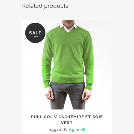
Related products
SALE
Ce
PULL COL V CACHEMIRE ET SOIE
produit
VERT
a
Le
Le
139,00
€
69,00
€