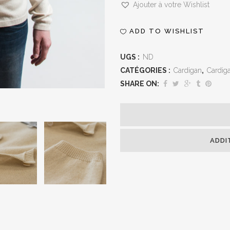
Ajouter à votre Wishlist
Soie
ADD TO WISHLIST
Crème
quantity
UGS :
ND
CATÉGORIES :
Cardigan
,
Cardiga
SHARE ON:
ADDI