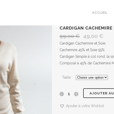
ACCUEIL
CARDIGAN CACHEMIRE 
99,00
€
49,00
€
Le
Le
prix
prix
Cardigan Cachemire et Soie.
initial
actuel
Cachemire 45% et Soie 55%.
était :
est :
Cardigan Simple à col rond, la sim
99,00 €.
49,00 
Composé à 45% de Cachemire Mo
Taille
AJOUTER AU
Cardigan
Cachemire
Ajouter à votre Wishlist
et