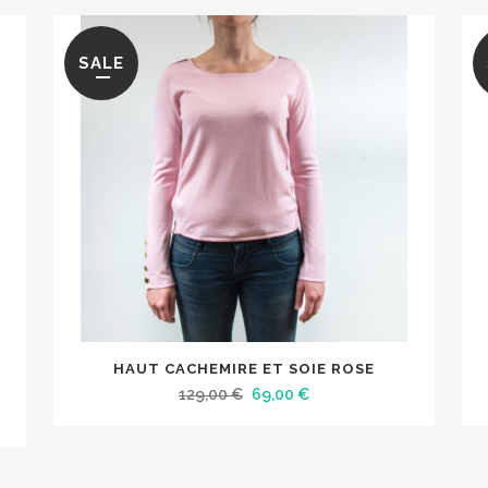
SALE
Ce
HAUT CACHEMIRE ET SOIE ROSE
produit
Le
Le
129,00
€
69,00
€
a
prix
prix
plusieurs
initial
actuel
variations.
était :
est :