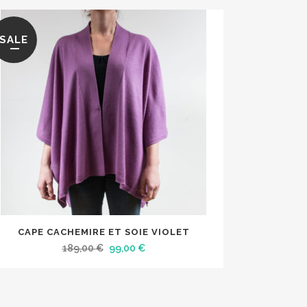
SALE
CAPE CACHEMIRE ET SOIE VIOLET
Le
Le
189,00
€
99,00
€
prix
prix
initial
actuel
était :
est :