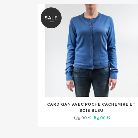
SALE
Ce
CARDIGAN AVEC POCHE CACHEMIRE ET
produit
SOIE BLEU
a
Le
Le
139,00
€
69,00
€
plusieurs
prix
prix
variations.
initial
actuel